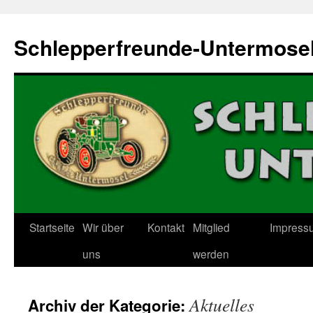
Zum
Inhalt
Schlepperfreunde-Untermose
springen
Startseite
Wir über
Kontakt
Mitglied
Impress
uns
werden
Aktuelles
Archiv der Kategorie: